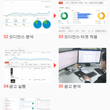
02
오디언스 분석
03
오디언스 타겟 적용
04
광고 실행
05
광고 분석